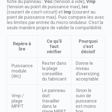
fiche du panneau :
Voc
(tension à vide),
Vmp
(tension au point de puissance max),
Isc
(courant de court-circuit) et
Imp
(courant au
point de puissance max). Puis compare-les avec
les limites par entrée du micro-onduleur. C’est la
seule manière propre de valider la compatibilité.
Ce qu’il
Pourquoi
Repère à
faut
c’est
lire
vérifier
décisif
Rester dans
Donne le
Puissance
la plage
niveau
module
conseillée
d’oversizing
(Wc)
du fabricant
acceptable
Le panneau
Sinon le
Vmp /
doit
suivi de
plage
travailler
puissance
MPPT
dans la
est moins
plage MPPT
bon