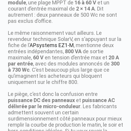
module
, une plage MPPT de
16 à 60 V
et un
courant d’entrée maximal de
2 × 14 A
. Dit
autrement : deux panneaux de 500 Wc ne sont
pas exclus d’office.
Le même raisonnement vaut ailleurs. Le
revendeur technique SolarV, en s’appuyant sur la
fiche de l’
APsystems EZ1-M
, mentionne deux
entrées indépendantes,
800 VA
de sortie
maximale,
60 V
en tension d’entrée max et
20 A
par entrée
, avec des modules annoncés de
300
à 730 Wc
. C’est beaucoup plus large que ce
qu’imaginent les acheteurs qui bloquent
uniquement sur le chiffre 800.
Le piège, c’est donc la confusion entre
puissance DC des panneaux
et
puissance AC
délivrée par le micro-onduleur
. Les fabricants
admettent souvent un certain
surdimensionnement côté panneaux pour mieux
remplir la courbe de production le matin, le soir et
hors conditions idéales. Si tu veux revoir la