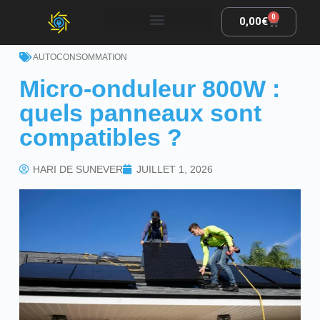
0
0,00
€
AUTOCONSOMMATION
Micro-onduleur 800W :
quels panneaux sont
compatibles ?
HARI DE SUNEVER
JUILLET 1, 2026