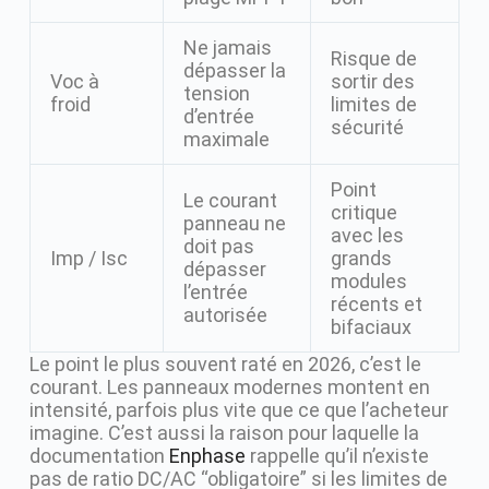
Ne jamais
Risque de
dépasser la
Voc à
sortir des
tension
froid
limites de
d’entrée
sécurité
maximale
Point
Le courant
critique
panneau ne
avec les
doit pas
Imp / Isc
grands
dépasser
modules
l’entrée
récents et
autorisée
bifaciaux
Le point le plus souvent raté en 2026, c’est le
courant. Les panneaux modernes montent en
intensité, parfois plus vite que ce que l’acheteur
imagine. C’est aussi la raison pour laquelle la
documentation
Enphase
rappelle qu’il n’existe
pas de ratio DC/AC “obligatoire” si les limites de