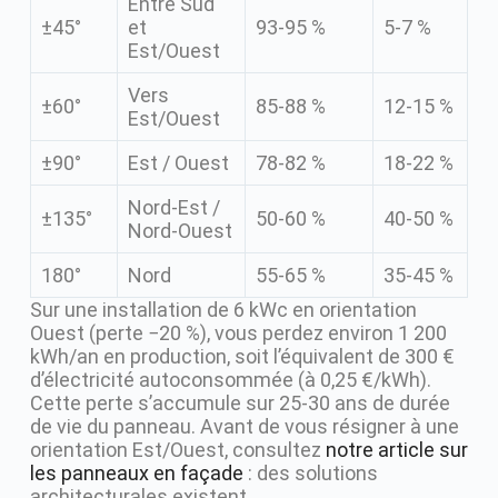
Entre Sud
±45°
et
93-95 %
5-7 %
Est/Ouest
Vers
±60°
85-88 %
12-15 %
Est/Ouest
±90°
Est / Ouest
78-82 %
18-22 %
Nord-Est /
±135°
50-60 %
40-50 %
Nord-Ouest
180°
Nord
55-65 %
35-45 %
Sur une installation de 6 kWc en orientation
Ouest (perte −20 %), vous perdez environ 1 200
kWh/an en production, soit l’équivalent de 300 €
d’électricité autoconsommée (à 0,25 €/kWh).
Cette perte s’accumule sur 25-30 ans de durée
de vie du panneau. Avant de vous résigner à une
orientation Est/Ouest, consultez
notre article sur
les panneaux en façade
: des solutions
architecturales existent.