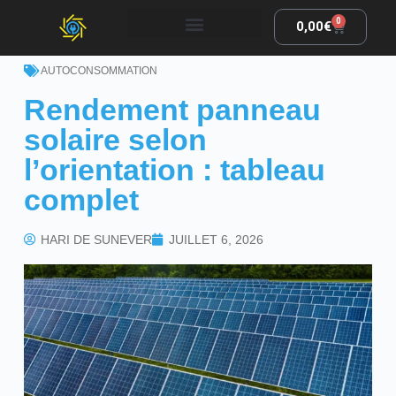
0
0,00
€
AUTOCONSOMMATION
Rendement panneau
solaire selon
l’orientation : tableau
complet
HARI DE SUNEVER
JUILLET 6, 2026