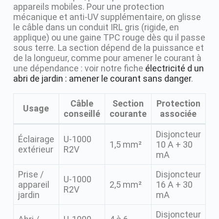
appareils mobiles. Pour une protection
mécanique et anti-UV supplémentaire, on glisse
le câble dans un conduit IRL gris (rigide, en
applique) ou une gaine TPC rouge dès qu il passe
sous terre. La section dépend de la puissance et
de la longueur, comme pour amener le courant à
une dépendance : voir notre fiche
électricité d un
abri de jardin : amener le courant sans danger
.
Câble
Section
Protection
Usage
conseillé
courante
associée
Disjoncteur
Éclairage
U-1000
1,5 mm²
10 A + 30
extérieur
R2V
mA
Prise /
Disjoncteur
U-1000
appareil
2,5 mm²
16 A + 30
R2V
jardin
mA
Disjoncteur