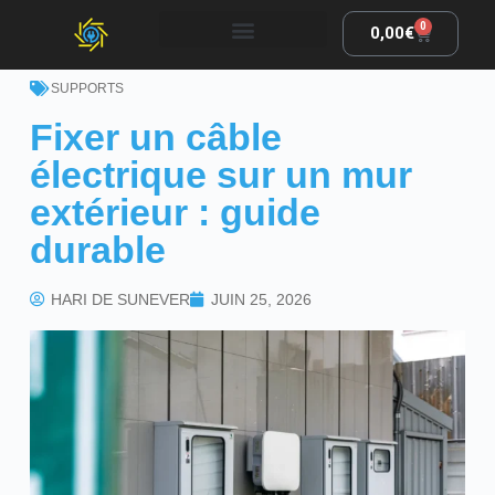
0
0,00
€
SUPPORTS
Fixer un câble
électrique sur un mur
extérieur : guide
durable
HARI DE SUNEVER
JUIN 25, 2026