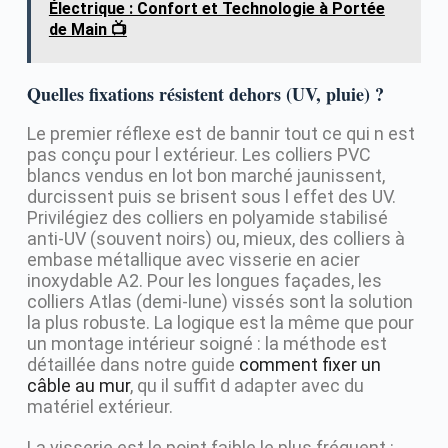
Électrique : Confort et Technologie à Portée
de Main 📺
Quelles fixations résistent dehors (UV, pluie) ?
Le premier réflexe est de bannir tout ce qui n est
pas conçu pour l extérieur. Les colliers PVC
blancs vendus en lot bon marché jaunissent,
durcissent puis se brisent sous l effet des UV.
Privilégiez des colliers en polyamide stabilisé
anti-UV (souvent noirs) ou, mieux, des colliers à
embase métallique avec visserie en acier
inoxydable A2. Pour les longues façades, les
colliers Atlas (demi-lune) vissés sont la solution
la plus robuste. La logique est la même que pour
un montage intérieur soigné : la méthode est
détaillée dans notre guide
comment fixer un
câble au mur
, qu il suffit d adapter avec du
matériel extérieur.
La visserie est le point faible le plus fréquent :