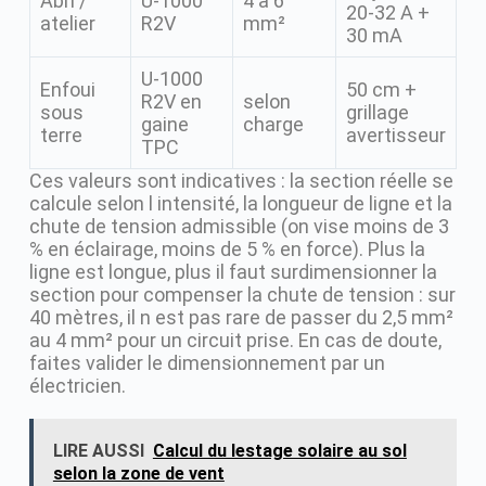
Abri /
U-1000
4 à 6
20-32 A +
atelier
R2V
mm²
30 mA
U-1000
Enfoui
50 cm +
R2V en
selon
sous
grillage
gaine
charge
terre
avertisseur
TPC
Ces valeurs sont indicatives : la section réelle se
calcule selon l intensité, la longueur de ligne et la
chute de tension admissible (on vise moins de 3
% en éclairage, moins de 5 % en force). Plus la
ligne est longue, plus il faut surdimensionner la
section pour compenser la chute de tension : sur
40 mètres, il n est pas rare de passer du 2,5 mm²
au 4 mm² pour un circuit prise. En cas de doute,
faites valider le dimensionnement par un
électricien.
LIRE AUSSI
Calcul du lestage solaire au sol
selon la zone de vent