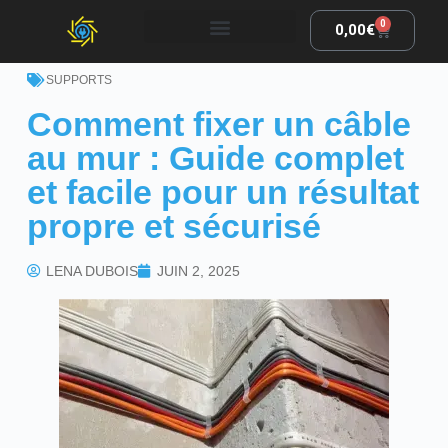
0
0,00
€
SUPPORTS
Comment fixer un câble
au mur : Guide complet
et facile pour un résultat
propre et sécurisé
LENA DUBOIS
JUIN 2, 2025