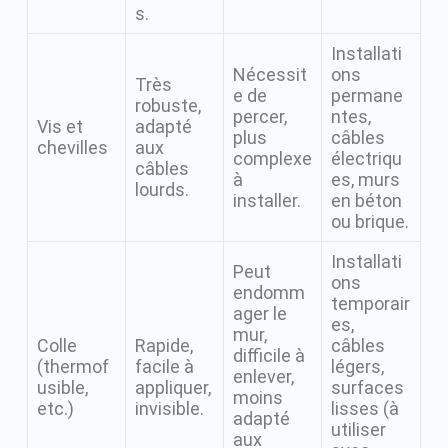
s.
Installati
Nécessit
ons
Très
e de
permane
robuste,
percer,
ntes,
Vis et
adapté
plus
câbles
chevilles
aux
complexe
électriqu
câbles
à
es, murs
lourds.
installer.
en béton
ou brique.
Installati
Peut
ons
endomm
temporair
ager le
es,
mur,
Colle
Rapide,
câbles
difficile à
(thermof
facile à
légers,
enlever,
usible,
appliquer,
surfaces
moins
etc.)
invisible.
lisses (à
adapté
utiliser
aux