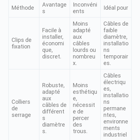
Avantage
Inconvéni
Méthode
Idéal pour
s
ents
Moins
Câbles de
Facile à
adapté
faible
installer,
aux
diamètre,
Clips de
économi
câbles
installatio
fixation
que,
lourds ou
ns
discret.
nombreu
temporair
x.
es.
Câbles
électriqu
Robuste,
Moins
es,
adapté
esthétiqu
installatio
aux
e,
Colliers
ns
câbles de
nécessit
de
permane
différent
e de
serrage
ntes,
s
percer
environne
diamètre
des
ments
s.
trous.
industriel