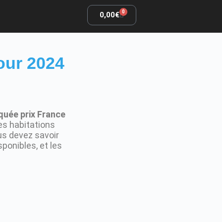
0
0,00
€
our 2024
quée prix France
ces habitations
us devez savoir
ponibles, et les