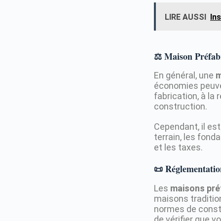
LIRE AUSSI
In
⚖️ Maison Préfabr
En général, une
m
économies peuven
fabrication, à la
construction.
Cependant, il es
terrain, les fond
et les taxes.
📜 Réglementatio
Les
maisons pré
maisons traditio
normes de constru
de vérifier que 