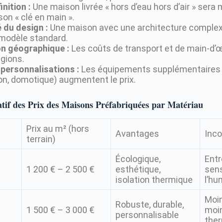
inition :
Une maison livrée « hors d’eau hors d’air » sera
on « clé en main ».
 du design :
Une maison avec une architecture complex
 modèle standard.
on géographique :
Les coûts de transport et de main-d’œ
égions.
 personnalisations :
Les équipements supplémentaires 
on, domotique) augmentent le prix.
if des Prix des Maisons Préfabriquées par Matériau
Prix au m² (hors
Avantages
Inc
terrain)
Écologique,
Entr
1 200 € – 2 500 €
esthétique,
sens
isolation thermique
l’hu
Moin
Robuste, durable,
1 500 € – 3 000 €
moin
personnalisable
ther