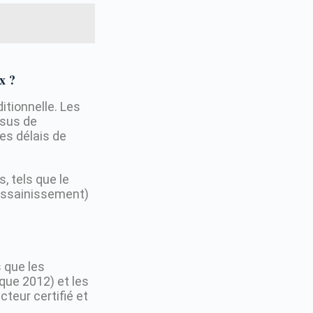
x ?
tionnelle. Les
ssus de
des délais de
, tels que le
 assainissement)
 que les
que 2012) et les
teur certifié et