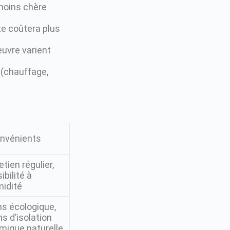
 moins chère
e coûtera plus
uvre varient
(chauffage,
onvénients
etien régulier,
ibilité à
midité
s écologique,
s d’isolation
mique naturelle