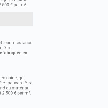
2 500 € par m².
et leur résistance
nt être
réfabriquée en
en usine, qui
té et peuvent être
nd du matériau
t 2 500 € par m².