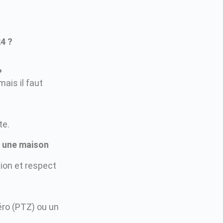
4 ?
?
mais il faut
te.
à une maison
tion et respect
éro (PTZ) ou un