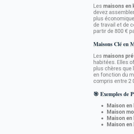
Les
maisons en k
devez assembler 
plus économiques
de travail et de
partir de 800 € p
Maisons Clé en Ma
Les
maisons pré
habitées. Elles 
plus chères que 
en fonction du ma
compris entre 2 
🎯 Exemples de P
Maison en b
Maison mod
Maison en 
Maison en 