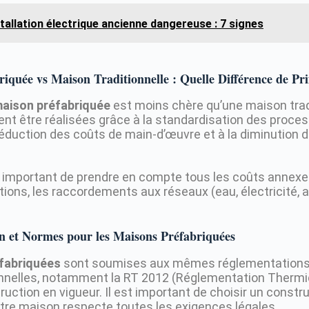
stallation électrique ancienne dangereuse : 7 signes
iquée vs Maison Traditionnelle : Quelle Différence de Pri
aison préfabriquée
est moins chère qu’une maison tradi
t être réalisées grâce à la standardisation des proce
 réduction des coûts de main-d’œuvre et à la diminution 
t important de prendre en compte tous les coûts annexes
ations, les raccordements aux réseaux (eau, électricité,
n et Normes pour les Maisons Préfabriquées
fabriquées
sont soumises aux mêmes réglementations
nnelles, notamment la RT 2012 (Réglementation Thermi
ction en vigueur. Il est important de choisir un construc
votre maison respecte toutes les exigences légales.