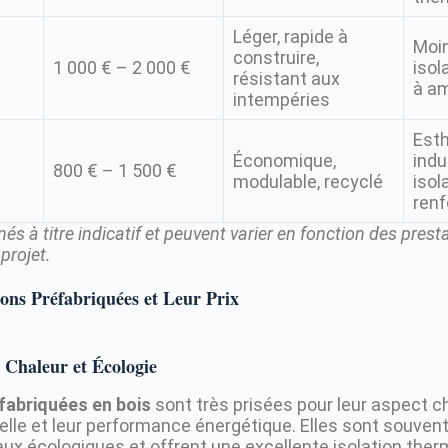
Léger, rapide à
Moin
construire,
1 000 € – 2 000 €
isol
résistant aux
à am
intempéries
Est
Économique,
indu
800 € – 1 500 €
modulable, recyclé
isol
renf
és à titre indicatif et peuvent varier en fonction des prest
projet.
ons Préfabriquées et Leur Prix
 Chaleur et Écologie
fabriquées en bois
sont très prisées pour leur aspect ch
elle et leur performance énergétique. Elles sont souven
ux écologiques et offrent une excellente isolation ther