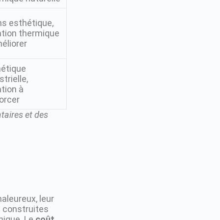
s esthétique,
ation thermique
éliorer
hétique
strielle,
ation à
orcer
ataires et des
aleureux, leur
t construites
mique. Le
coût