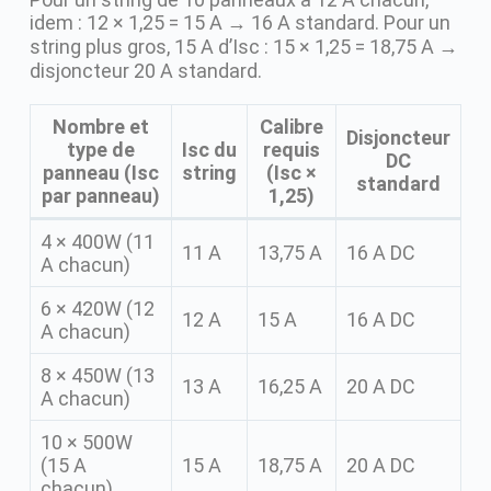
idem : 12 × 1,25 = 15 A → 16 A standard. Pour un
string plus gros, 15 A d’Isc : 15 × 1,25 = 18,75 A →
disjoncteur 20 A standard.
Nombre et
Calibre
Disjoncteur
type de
Isc du
requis
DC
panneau (Isc
string
(Isc ×
standard
par panneau)
1,25)
4 × 400W (11
11 A
13,75 A
16 A DC
A chacun)
6 × 420W (12
12 A
15 A
16 A DC
A chacun)
8 × 450W (13
13 A
16,25 A
20 A DC
A chacun)
10 × 500W
(15 A
15 A
18,75 A
20 A DC
chacun)