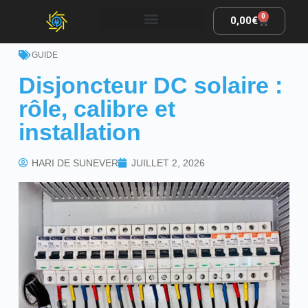
0
0,00
€
GUIDE
Disjoncteur DC solaire :
rôle, calibre et
installation
HARI DE SUNEVER
JUILLET 2, 2026