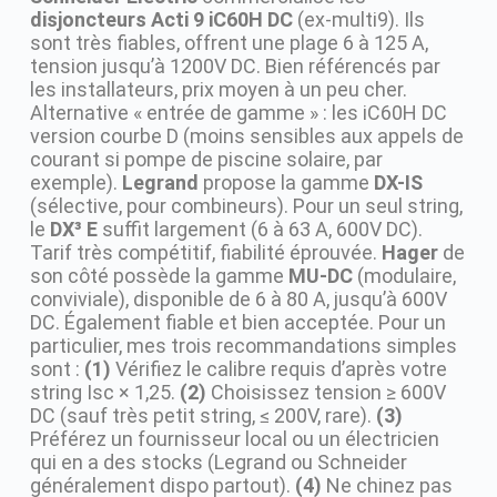
disjoncteurs Acti 9 iC60H DC
(ex-multi9). Ils
sont très fiables, offrent une plage 6 à 125 A,
tension jusqu’à 1200V DC. Bien référencés par
les installateurs, prix moyen à un peu cher.
Alternative « entrée de gamme » : les iC60H DC
version courbe D (moins sensibles aux appels de
courant si pompe de piscine solaire, par
exemple).
Legrand
propose la gamme
DX-IS
(sélective, pour combineurs). Pour un seul string,
le
DX³ E
suffit largement (6 à 63 A, 600V DC).
Tarif très compétitif, fiabilité éprouvée.
Hager
de
son côté possède la gamme
MU-DC
(modulaire,
conviviale), disponible de 6 à 80 A, jusqu’à 600V
DC. Également fiable et bien acceptée. Pour un
particulier, mes trois recommandations simples
sont :
(1)
Vérifiez le calibre requis d’après votre
string Isc × 1,25.
(2)
Choisissez tension ≥ 600V
DC (sauf très petit string, ≤ 200V, rare).
(3)
Préférez un fournisseur local ou un électricien
qui en a des stocks (Legrand ou Schneider
généralement dispo partout).
(4)
Ne chinez pas