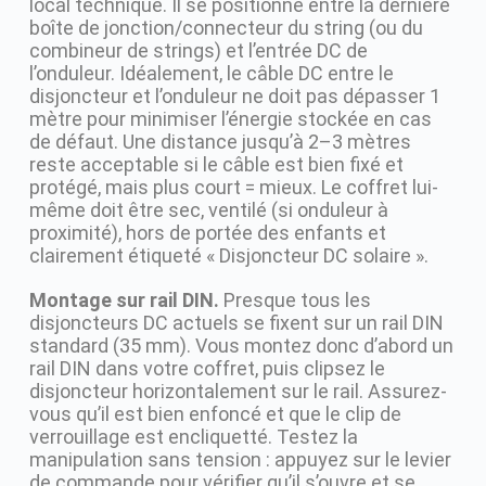
local technique. Il se positionne entre la dernière
boîte de jonction/connecteur du string (ou du
combineur de strings) et l’entrée DC de
l’onduleur. Idéalement, le câble DC entre le
disjoncteur et l’onduleur ne doit pas dépasser 1
mètre pour minimiser l’énergie stockée en cas
de défaut. Une distance jusqu’à 2–3 mètres
reste acceptable si le câble est bien fixé et
protégé, mais plus court = mieux. Le coffret lui-
même doit être sec, ventilé (si onduleur à
proximité), hors de portée des enfants et
clairement étiqueté « Disjoncteur DC solaire ».
Montage sur rail DIN.
Presque tous les
disjoncteurs DC actuels se fixent sur un rail DIN
standard (35 mm). Vous montez donc d’abord un
rail DIN dans votre coffret, puis clipsez le
disjoncteur horizontalement sur le rail. Assurez-
vous qu’il est bien enfoncé et que le clip de
verrouillage est encliquetté. Testez la
manipulation sans tension : appuyez sur le levier
de commande pour vérifier qu’il s’ouvre et se