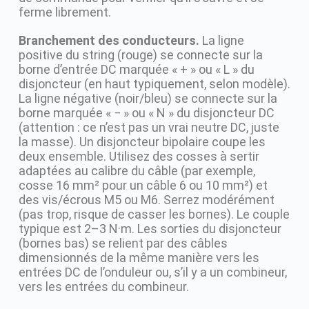
ferme librement.
Branchement des conducteurs.
La ligne
positive du string (rouge) se connecte sur la
borne d’entrée DC marquée « + » ou « L » du
disjoncteur (en haut typiquement, selon modèle).
La ligne négative (noir/bleu) se connecte sur la
borne marquée « − » ou « N » du disjoncteur DC
(attention : ce n’est pas un vrai neutre DC, juste
la masse). Un disjoncteur bipolaire coupe les
deux ensemble. Utilisez des cosses à sertir
adaptées au calibre du câble (par exemple,
cosse 16 mm² pour un câble 6 ou 10 mm²) et
des vis/écrous M5 ou M6. Serrez modérément
(pas trop, risque de casser les bornes). Le couple
typique est 2–3 N·m. Les sorties du disjoncteur
(bornes bas) se relient par des câbles
dimensionnés de la même manière vers les
entrées DC de l’onduleur ou, s’il y a un combineur,
vers les entrées du combineur.