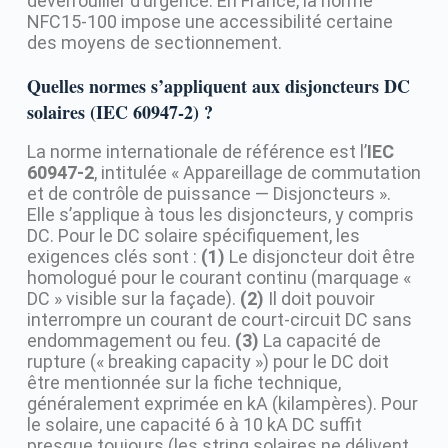
déverrouiller d’urgence. En France, la norme
NFC15-100 impose une accessibilité certaine
des moyens de sectionnement.
Quelles normes s’appliquent aux disjoncteurs DC
solaires (IEC 60947-2) ?
La norme internationale de référence est l’
IEC
60947-2
, intitulée « Appareillage de commutation
et de contrôle de puissance — Disjoncteurs ».
Elle s’applique à tous les disjoncteurs, y compris
DC. Pour le DC solaire spécifiquement, les
exigences clés sont :
(1)
Le disjoncteur doit être
homologué pour le courant continu (marquage «
DC » visible sur la façade).
(2)
Il doit pouvoir
interrompre un courant de court-circuit DC sans
endommagement ou feu.
(3)
La capacité de
rupture (« breaking capacity ») pour le DC doit
être mentionnée sur la fiche technique,
généralement exprimée en kA (kilampères). Pour
le solaire, une capacité 6 à 10 kA DC suffit
presque toujours (les string solaires ne délivent