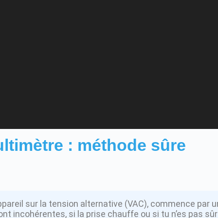
ultimètre : méthode sûre
’appareil sur la tension alternative (VAC), commence par
 incohérentes, si la prise chauffe ou si tu n’es pas sûr de