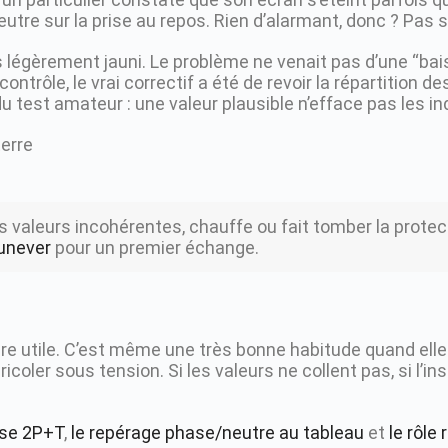
eutre sur la prise au repos. Rien d’alarmant, donc ? Pas si
ès légèrement jauni. Le problème ne venait pas d’une “ba
ontrôle, le vrai correctif a été de revoir la répartition d
 test amateur : une valeur plausible n’efface pas les in
 valeurs incohérentes, chauffe ou fait tomber la protecti
unever
pour un premier échange.
re utile. C’est même une très bonne habitude quand elle
coler sous tension. Si les valeurs ne collent pas, si l’in
ise 2P+T
,
le repérage phase/neutre au tableau
et
le rôle 