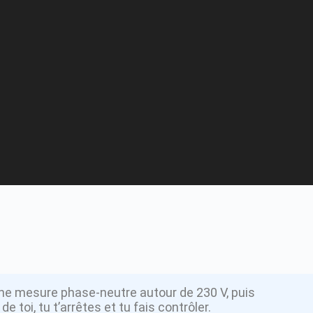
 une mesure phase-neutre autour de 230 V, puis
 toi, tu t’arrêtes et tu fais contrôler.