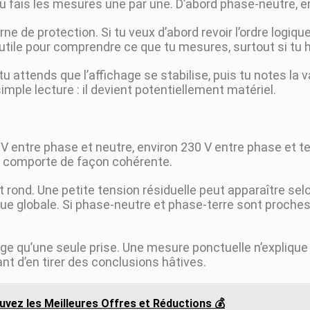
u fais les mesures une par une. D’abord phase-neutre, en
ne de protection. Si tu veux d’abord revoir l’ordre logique
t utile pour comprendre ce que tu mesures, surtout si tu 
attends que l’affichage se stabilise, puis tu notes la vale
imple lecture : il devient potentiellement matériel.
 V entre phase et neutre, environ 230 V entre phase et ter
 se comporte de façon cohérente.
t rond. Une petite tension résiduelle peut apparaître sel
ique globale. Si phase-neutre et phase-terre sont proches
arge qu’une seule prise. Une mesure ponctuelle n’explique 
nt d’en tirer des conclusions hâtives.
vez les Meilleures Offres et Réductions 💰