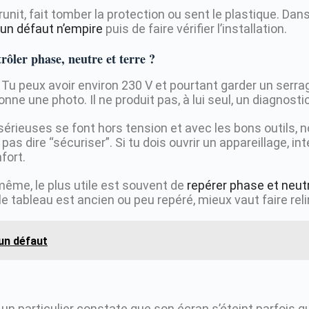
runit, fait tomber la protection ou sent le plastique. Dan
’un défaut n’empire
puis de faire vérifier l’installation.
rôler phase, neutre et terre ?
. Tu peux avoir environ 230 V et pourtant garder un serra
nne une photo. Il ne produit pas, à lui seul, un diagnost
s sérieuses se font hors tension et avec les bons outils,
 pas dire “sécuriser”. Si tu dois ouvrir un appareillage, i
fort.
-même, le plus utile est souvent de
repérer phase et neut
i le tableau est ancien ou peu repéré, mieux vaut faire rel
 un défaut
 un particulier constate que son écran s’éteint parfois 