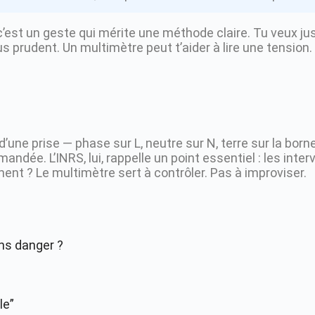
 c’est un geste qui mérite une méthode claire. Tu veux jus
plus prudent. Un multimètre peut t’aider à lire une tension
ne prise — phase sur L, neutre sur N, terre sur la borne 
andée. L’INRS, lui, rappelle un point essentiel : les inter
ment ? Le multimètre sert à contrôler. Pas à improviser.
ns danger ?
le”