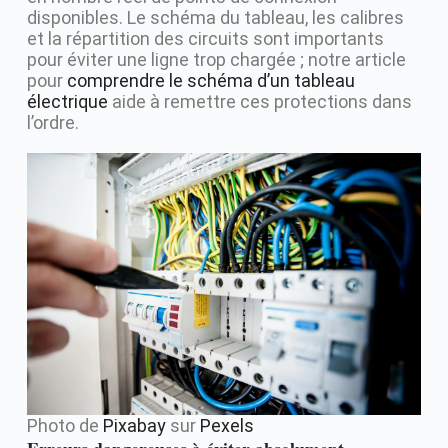
disponibles. Le schéma du tableau, les calibres
et la répartition des circuits sont importants
pour éviter une ligne trop chargée ; notre article
pour
comprendre le schéma d’un tableau
électrique
aide à remettre ces protections dans
l’ordre.
Photo de
Pixabay
sur
Pexels