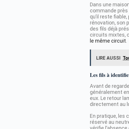
Dans une maison,
commande près de
qu’il reste fiabl
rénovation, son pr
des fils déjà pré
circuits mixtes,
le même circuit
.
LIRE AUSSI
To
Les fils à identif
Avant de regarder
généralement en 
eux. Le retour la
directement au l
En pratique, les 
réservé au neutre 
vérifie l’absenc