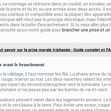
 ce montage se retrouve dans un couloir, un escalier, 
 la porte et du lit, ou une entrée avec deux accès. Il e
e, peu coûteux et compatible avec la plupart des appareil
incipal défi n’est pas le principe électrique, mais l’ident
sents dans la boîte d’encastrement. Si tu veux aller plus l
 consulte aussi notre guide pour
brancher une prise et un
ut savoir sur la prise murale triphasée : Guide complet et F
ier avant le branchement
 le câblage, il faut nommer les fils. La phase arrive du t
rouge, marron ou noir. Les deux navettes relient les int
mpe repart du second interrupteur vers le luminaire. Le neu
uminaire et ne passe pas par les bornes du va-et-vient.
couleurs peuvent varier dans les logements anciens. Le b
et le vert/jaune à la terre. Pour éviter une erreur, coupe 
e de tension avec un appareil adapté, puis repère chaque