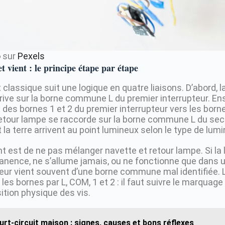
o
sur
Pexels
 vient : le principe étape par étape
classique suit une logique en quatre liaisons. D’abord, 
rive sur la borne commune L du premier interrupteur. Ensu
des bornes 1 et 2 du premier interrupteur vers les borne
retour lampe se raccorde sur la borne commune L du sec
t la terre arrivent au point lumineux selon le type de lumi
nt est de ne pas mélanger navette et retour lampe. Si la
nence, ne s’allume jamais, ou ne fonctionne que dans
rreur vient souvent d’une borne commune mal identifiée. 
les bornes par L, COM, 1 et 2 : il faut suivre le marquage 
ition physique des vis.
urt-circuit maison : signes, causes et bons réflexes