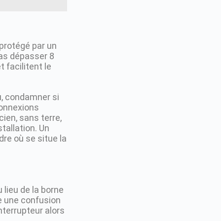
protégé par un
as dépasser 8
 facilitent le
u, condamner si
 connexions
ien, sans terre,
tallation. Un
re où se situe la
 lieu de la borne
ée une confusion
nterrupteur alors