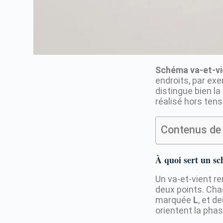
Schéma va-et-vi
endroits, par exe
distingue bien la
réalisé hors tens
Contenus de 
À quoi sert un sc
Un va-et-vient r
deux points. Ch
marquée
L
, et d
orientent la phas