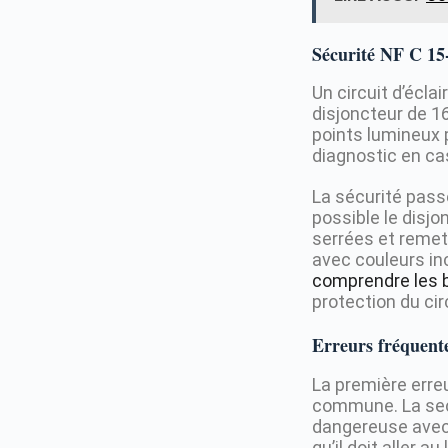
Sécurité NF C 15-
Un circuit d’écl
disjoncteur de 
points lumineux p
diagnostic en ca
La sécurité pass
possible le disjo
serrées et remett
avec couleurs inc
comprendre les ba
protection du cir
Erreurs fréquente
La première erre
commune. La seco
dangereuse avec l
qu’il doit aller 