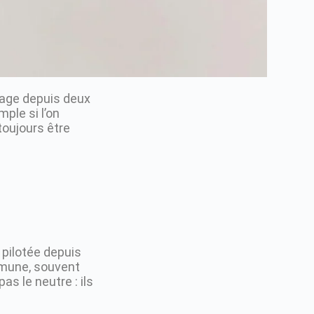
age depuis deux
mple si l’on
 toujours être
 pilotée depuis
mmune, souvent
as le neutre : ils