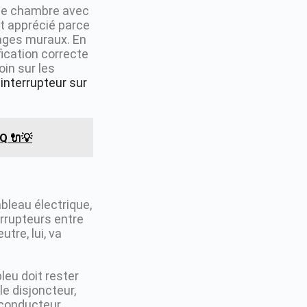
une chambre avec
st apprécié parce
lages muraux. En
ification correcte
oin sur les
 interrupteur sur
AQ 🔌💡
ableau électrique,
errupteurs entre
tre, lui, va
leu doit rester
le disjoncteur,
 conducteur