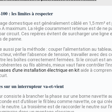
100 : les limites à respecter
airage domestique est généralement câblé en 1,5 mm² et 
16 A maximum. La règle couramment retenue est de ne p
ar circuit. Ces repères évitent de surcharger une ligne et
s de panne.
e aussi par la méthode : couper l’alimentation au tablea
ncteur, vérifier l’absence de tension, travailler avec des
re les boîtes correctement fermées. Si le circuit est anc
ohérentes ou fils abîmés, mieux vaut faire contrôler l’ins
ses d’une installation électrique en kit
aide à comprend
cuit.
s sur un interrupteur va-et-vient
ur consiste à brancher la phase sur une borne navette au
nde est d’utiliser le fil bleu comme navette, ce qui cr
e neutre. La troisième est de raccorder le neutre sur l’i
au luminaire dans un montage classique.