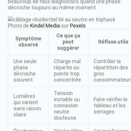
beaucoup de faux diagnostics quand une phase
décroche toujours au même moment.
Photo de
Kindel Media
sur
Pexels
Ce que ça
Symptôme
peut
Réflexe utile
observé
suggérer
Une seule
Charge mal
Contrôler la
phase
répartie ou
répartition des
décroche
pointe trop
gros
souvent
concentrée
consommateur
Tension
Lumières
instable ou
Faire vérifier le
qui varient
connexion
tableau et les
sans raison
neutre
serrages
claire
douteuse