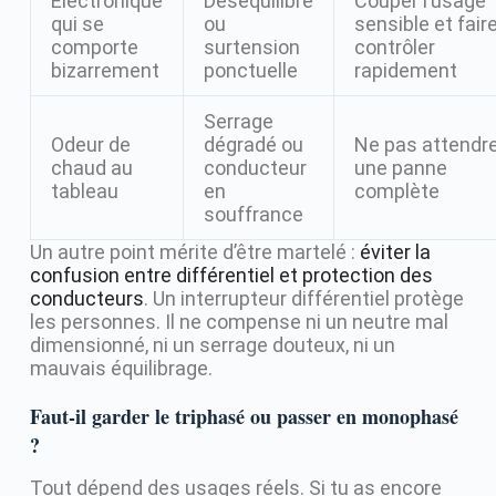
Électronique
Déséquilibre
Couper l’usage
qui se
ou
sensible et fair
comporte
surtension
contrôler
bizarrement
ponctuelle
rapidement
Serrage
Odeur de
dégradé ou
Ne pas attendr
chaud au
conducteur
une panne
tableau
en
complète
souffrance
Un autre point mérite d’être martelé :
éviter la
confusion entre différentiel et protection des
conducteurs
. Un interrupteur différentiel protège
les personnes. Il ne compense ni un neutre mal
dimensionné, ni un serrage douteux, ni un
mauvais équilibrage.
Faut-il garder le triphasé ou passer en monophasé
?
Tout dépend des usages réels. Si tu as encore