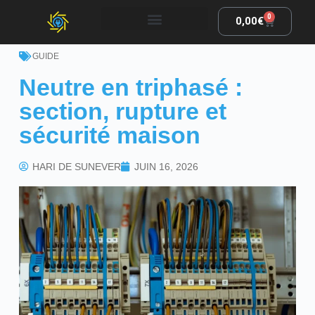
0
0,00
€
GUIDE
Neutre en triphasé :
section, rupture et
sécurité maison
HARI DE SUNEVER
JUIN 16, 2026