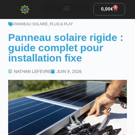
0
0,00
€
PANNEAU SOLAIRE
,
PLUG & PLAY
Panneau solaire rigide :
guide complet pour
installation fixe
NATHAN LEFEVRE
JUIN 9, 2026