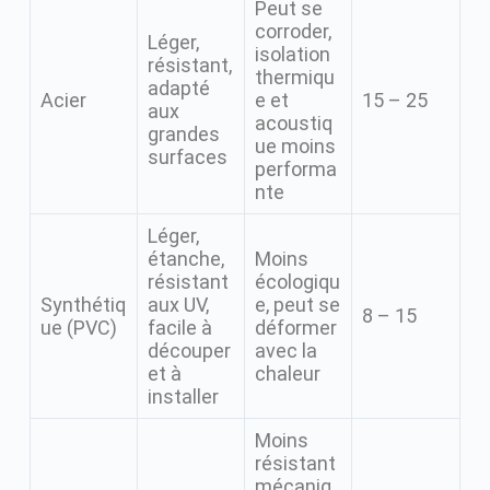
Peut se
corroder,
Léger,
isolation
résistant,
thermiqu
adapté
Acier
e et
15 – 25
aux
acoustiq
grandes
ue moins
surfaces
performa
nte
Léger,
étanche,
Moins
résistant
écologiqu
Synthétiq
aux UV,
e, peut se
8 – 15
ue (PVC)
facile à
déformer
découper
avec la
et à
chaleur
installer
Moins
résistant
mécaniq