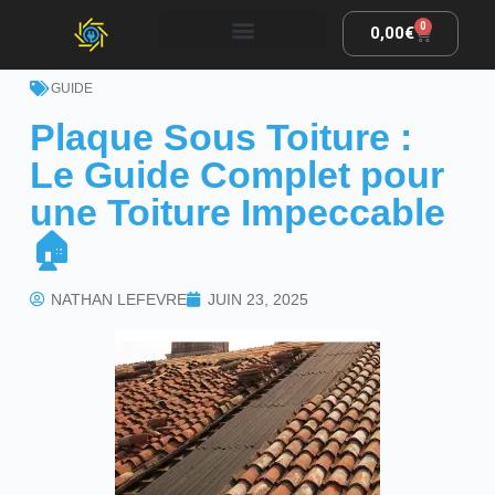
0
0,00
€
GUIDE
Plaque Sous Toiture :
Le Guide Complet pour
une Toiture Impeccable
🏠
NATHAN LEFEVRE
JUIN 23, 2025