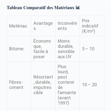
Tableau Comparatif des Matériaux 📊
Prix
Avantage
Inconvéni
Matériau
indicatif
s
ents
(€/m²)
Économi
Moins
que,
durable,
Bitume
5 – 10
facile à
sensible
poser
aux UV
Plus
lourd,
Résistant
peut
Fibres-
, durable,
contenir
10 – 20
ciment
imputres
de
cible
l’amiante
(avant
1997)