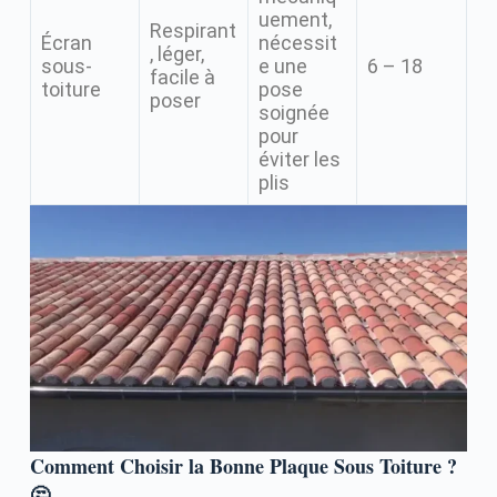
uement,
Respirant
Écran
nécessit
, léger,
sous-
e une
6 – 18
facile à
toiture
pose
poser
soignée
pour
éviter les
plis
Comment Choisir la Bonne Plaque Sous Toiture ?
🤔