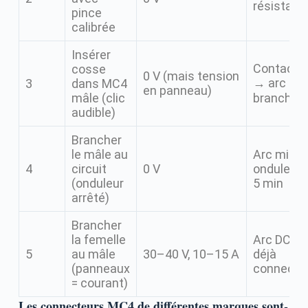
résistanc
pince
calibrée
Insérer
Contact 
cosse
0 V (mais tension
→ arc au
3
dans MC4
en panneau)
mâle (clic
branchem
audible)
Brancher
le mâle au
Arc minim
4
circuit
0 V
onduleur 
(onduleur
5 min
arrêté)
Brancher
la femelle
Arc DC pe
5
au mâle
30–40 V, 10–15 A
déjà
(panneaux
connecté
= courant)
Les connecteurs MC4 de différentes marques sont-