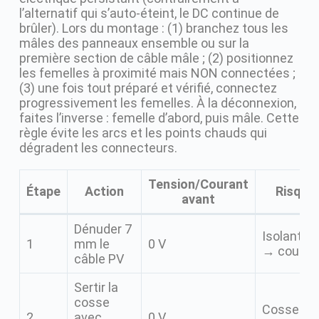
l’alternatif qui s’auto-éteint, le DC continue de
brûler). Lors du montage : (1) branchez tous les
mâles des panneaux ensemble ou sur la
première section de câble mâle ; (2) positionnez
les femelles à proximité mais NON connectées ;
(3) une fois tout préparé et vérifié, connectez
progressivement les femelles. À la déconnexion,
faites l’inverse : femelle d’abord, puis mâle. Cette
règle évite les arcs et les points chauds qui
dégradent les connecteurs.
Tension/Courant
Étape
Action
Risque 
avant
Dénuder 7
Isolant 
1
mm le
0 V
→ court-c
câble PV
Sertir la
cosse
Cosse ma
2
avec
0 V