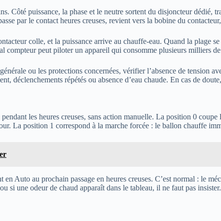
 Côté puissance, la phase et le neutre sortent du disjoncteur dédié, tra
sse par le contact heures creuses, revient vers la bobine du contacteur
ntacteur colle, et la puissance arrive au chauffe-eau. Quand la plage se 
al compteur peut piloter un appareil qui consomme plusieurs milliers de
générale ou les protections concernées, vérifier l’absence de tension ave
t, déclenchements répétés ou absence d’eau chaude. En cas de doute, fa
endant les heures creuses, sans action manuelle. La position 0 coupe l’a
our. La position 1 correspond à la marche forcée : le ballon chauffe i
er
 en Auto au prochain passage en heures creuses. C’est normal : le méc
ou si une odeur de chaud apparaît dans le tableau, il ne faut pas insister.