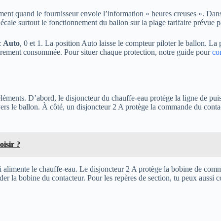
ement quand le fournisseur envoie l’information « heures creuses ». Dan
écale surtout le fonctionnement du ballon sur la plage tarifaire prévue pa
:
Auto
, 0 et 1. La position Auto laisse le compteur piloter le ballon. L
tièrement consommée. Pour situer chaque protection, notre guide pour
co
ents. D’abord, le disjoncteur du chauffe-eau protège la ligne de puiss
 vers le ballon. À côté, un disjoncteur 2 A protège la commande du cont
isir ?
qui alimente le chauffe-eau. Le disjoncteur 2 A protège la bobine de comm
er la bobine du contacteur. Pour les repères de section, tu peux aussi co