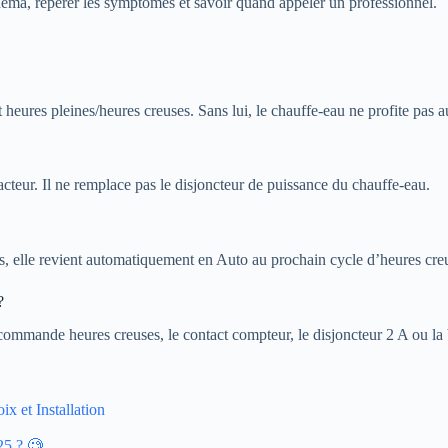
schéma, repérer les symptômes et savoir quand appeler un professionnel.
trat heures pleines/heures creuses. Sans lui, le chauffe-eau ne profite pa
cteur. Il ne remplace pas le disjoncteur de puissance du chauffe-eau.
, elle revient automatiquement en Auto au prochain cycle d’heures cre
?
a commande heures creuses, le contact compteur, le disjoncteur 2 A ou la
 et Installation
25 ? 🧐