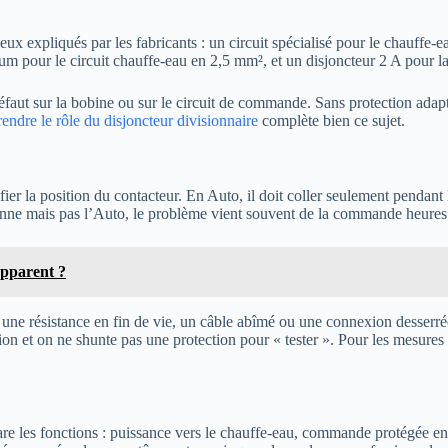
e ceux expliqués par les fabricants : un circuit spécialisé pour le chauff
m pour le circuit chauffe-eau en 2,5 mm², et un disjoncteur 2 A pour 
défaut sur la bobine ou sur le circuit de commande. Sans protection adapt
ndre le rôle du disjoncteur divisionnaire
complète bien ce sujet.
er la position du contacteur. En Auto, il doit coller seulement pendant 
tionne mais pas l’Auto, le problème vient souvent de la commande heures
apparent ?
, une résistance en fin de vie, un câble abîmé ou une connexion desserrée.
on et on ne shunte pas une protection pour « tester ». Pour les mesures 
 les fonctions : puissance vers le chauffe-eau, commande protégée en 2 