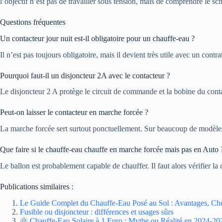
l’objectif n’est pas de travailler sous tension, mais de comprendre le 
Questions fréquentes
Un contacteur jour nuit est-il obligatoire pour un chauffe-eau ?
Il n’est pas toujours obligatoire, mais il devient très utile avec un con
Pourquoi faut-il un disjoncteur 2A avec le contacteur ?
Le disjoncteur 2 A protège le circuit de commande et la bobine du conta
Peut-on laisser le contacteur en marche forcée ?
La marche forcée sert surtout ponctuellement. Sur beaucoup de modèles
Que faire si le chauffe-eau chauffe en marche forcée mais pas en Auto 
Le ballon est probablement capable de chauffer. Il faut alors vérifier l
Publications similaires :
Le Guide Complet du Chauffe-Eau Posé au Sol : Avantages, Choix
Fusible ou disjoncteur : différences et usages sûrs
🌞 Chauffe-Eau Solaire à 1 Euro : Mythe ou Réalité en 2024-20