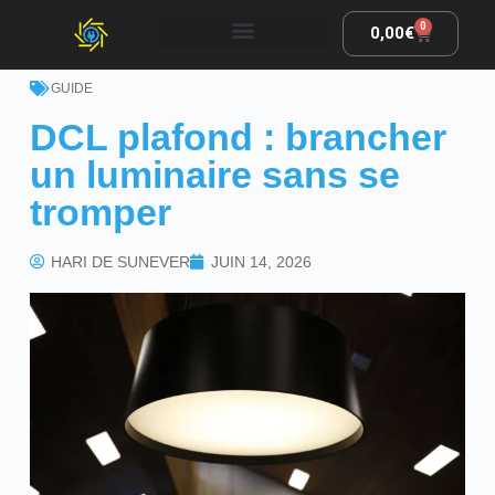
0
0,00
€
GUIDE
DCL plafond : brancher
un luminaire sans se
tromper
HARI DE SUNEVER
JUIN 14, 2026