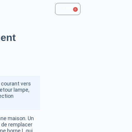
0,00
€
0
ment
 courant vers
retour lampe,
ection
 une maison. Un
t de remplacer
une borne L qui