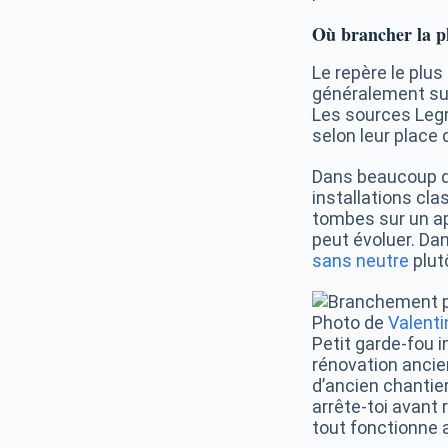
Où brancher la ph
Le repère le plus 
généralement sur 
Les sources Legra
selon leur place 
Dans beaucoup de
installations cla
tombes sur un ap
peut évoluer. Da
sans neutre
plut
Photo de
Valenti
Petit garde-fou i
rénovation ancie
d’ancien chantier
arrête-toi avant
tout fonctionne a