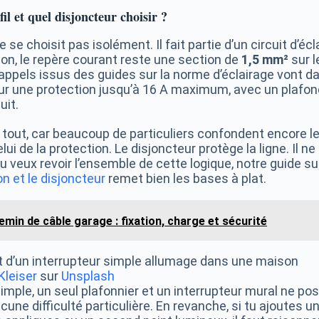
fil et quel disjoncteur choisir ?
e se choisit pas isolément. Il fait partie d’un circuit d’éc
ion, le repère courant reste une section de
1,5 mm²
sur l
 rappels issus des guides sur la norme d’éclairage vont 
sur une protection jusqu’à 16 A maximum, avec un plafon
uit.
 tout, car beaucoup de particuliers confondent encore le
i de la protection. Le disjoncteur protège la ligne. Il ne
 tu veux revoir l’ensemble de cette logique, notre guide su
n et le disjoncteur
remet bien les bases à plat.
emin de câble garage : fixation, charge et sécurité
Kleiser
sur
Unsplash
imple, un seul plafonnier et un interrupteur mural ne po
ne difficulté particulière. En revanche, si tu ajoutes un