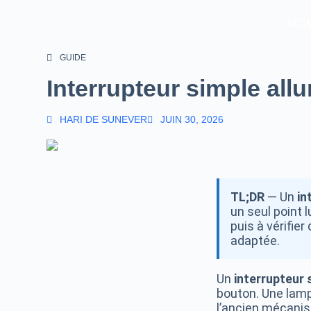
ACCU
GUIDE
Interrupteur simple al
HARI DE SUNEVER
JUIN 30, 2026
TL;DR
— Un
in
un seul point l
puis à vérifier
adaptée.
Un
interrupteur 
bouton. Une lamp
l’ancien mécanism