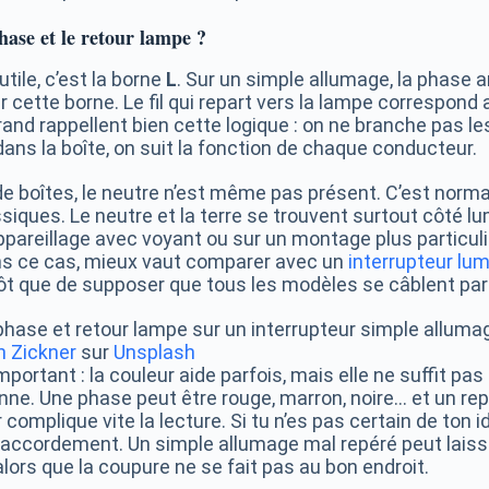
ase et le retour lampe ?
utile, c’est la borne
L
. Sur un simple allumage, la phase a
cette borne. Le fil qui repart vers la lampe correspond 
nd rappellent bien cette logique : on ne branche pas les
dans la boîte, on suit la fonction de chaque conducteur.
 boîtes, le neutre n’est même pas présent. C’est norma
ssiques. Le neutre et la terre se trouvent surtout côté lum
pareillage avec voyant ou sur un montage plus particulie
ns ce cas, mieux vaut comparer avec un
interrupteur lu
ôt que de supposer que tous les modèles se câblent pare
n Zickner
sur
Unsplash
mportant : la couleur aide parfois, mais elle ne suffit pas
nne. Une phase peut être rouge, marron, noire… et un r
 complique vite la lecture. Si tu n’es pas certain de ton id
 raccordement. Un simple allumage mal repéré peut laiss
lors que la coupure ne se fait pas au bon endroit.