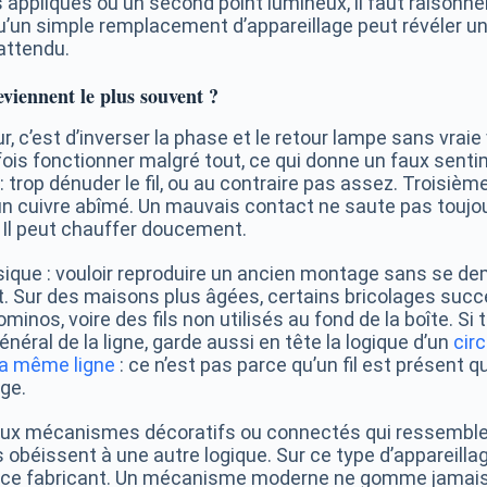
ppliques ou un second point lumineux, il faut raisonner
 qu’un simple remplacement d’appareillage peut révéler un
attendu.
eviennent le plus souvent ?
r, c’est d’inverser la phase et le retour lampe sans vraie 
fois fonctionner malgré tout, ce qui donne un faux senti
 trop dénuder le fil, ou au contraire pas assez. Troisième 
r un cuivre abîmé. Un mauvais contact ne saute pas toujo
Il peut chauffer doucement.
sique : vouloir reproduire un ancien montage sans se dem
t. Sur des maisons plus âgées, certains bricolages succ
minos, voire des fils non utilisés au fond de la boîte. Si
général de la ligne, garde aussi en tête la logique d’un
circ
 la même ligne
: ce n’est pas parce qu’un fil est présent qu
ge.
 aux mécanismes décoratifs ou connectés qui ressemble
 obéissent à une autre logique. Sur ce type d’appareillage
otice fabricant. Un mécanisme moderne ne gomme jamais