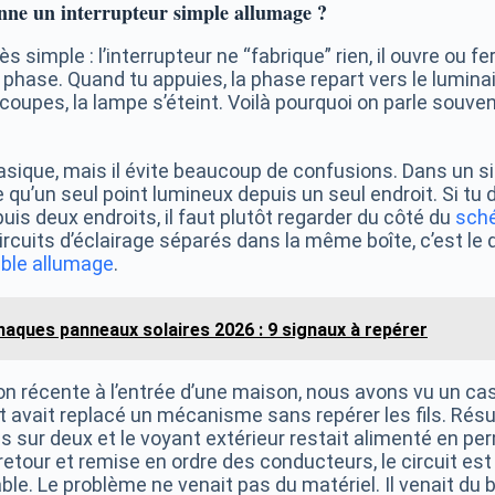
ne un interrupteur simple allumage ?
rès simple : l’interrupteur ne “fabrique” rien, il ouvre ou 
 phase. Quand tu appuies, la phase repart vers le luminair
coupes, la lampe s’éteint. Voilà pourquoi on parle souve
basique, mais il évite beaucoup de confusions. Dans un s
’un seul point lumineux depuis un seul endroit. Si tu do
s deux endroits, il faut plutôt regarder du côté du
sché
ircuits d’éclairage séparés dans la même boîte, c’est le
uble allumage
.
naques panneaux solaires 2026 : 9 signaux à repérer
n récente à l’entrée d’une maison, nous avons vu un cas 
 avait replacé un mécanisme sans repérer les fils. Résul
ois sur deux et le voyant extérieur restait alimenté en 
etour et remise en ordre des conducteurs, le circuit es
ble. Le problème ne venait pas du matériel. Il venait du