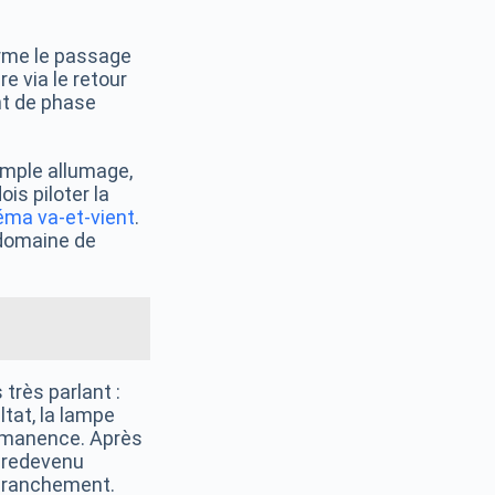
ferme le passage
e via le retour
nt de phase
imple allumage,
is piloter la
ma va-et-vient
.
 domaine de
très parlant :
tat, la lampe
permanence. Après
t redevenu
 branchement.