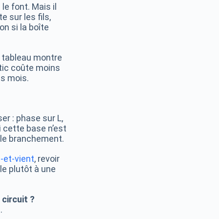
e font. Mais il
 sur les fils,
n si la boîte
le tableau montre
stic coûte moins
es mois.
er : phase sur L,
i cette base n’est
 le branchement.
-et-vient
, revoir
le plutôt à une
circuit ?
.