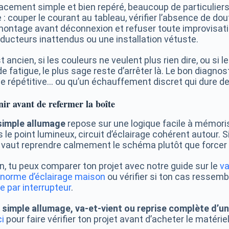
acement simple et bien repéré, beaucoup de particuliers l
 : couper le courant au tableau, vérifier l’absence de doute
 montage avant déconnexion et refuser toute improvisatio
ducteurs inattendus ou une installation vétuste.
t ancien, si les couleurs ne veulent plus rien dire, ou si 
e fatigue, le plus sage reste d’arrêter là. Le bon diagno
e répétitive… ou qu’un échauffement discret qui dure d
nir avant de refermer la boîte
simple allumage
repose sur une logique facile à mémoris
 le point lumineux, circuit d’éclairage cohérent autour. S
x vaut reprendre calmement le schéma plutôt que forcer
oin, tu peux comparer ton projet avec notre guide sur le
va
norme d’éclairage maison
ou vérifier si ton cas ressemb
 par interrupteur
.
 simple allumage, va-et-vient ou reprise complète d’un 
i
pour faire vérifier ton projet avant d’acheter le matériel