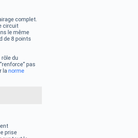
lairage complet.
e circuit
dans le même
d de 8 points
 rôle du
 “renforce” pas
r la
norme
sent
e prise