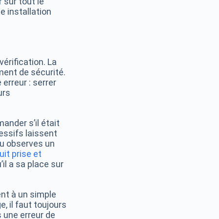
 sur tout le
e installation
vérification. La
ment de sécurité.
erreur : serrer
urs
ander s’il était
essifs laissent
 tu observes un
uit prise et
’il a sa place sur
nt à un simple
, il faut toujours
 une erreur de