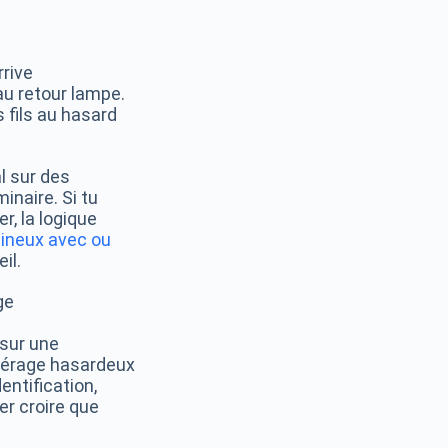
rrive
au retour lampe.
 fils au hasard
l sur des
inaire. Si tu
r, la logique
mineux avec ou
il.
 sur une
epérage hasardeux
entification,
er croire que