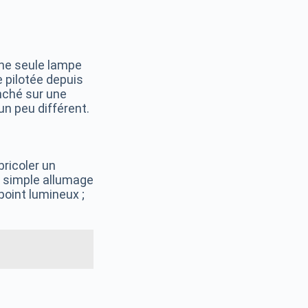
une seule lampe
e pilotée depuis
anché sur une
un peu différent.
ricoler un
: simple allumage
oint lumineux ;