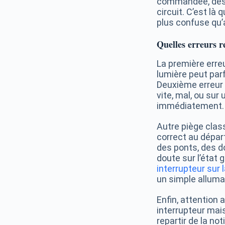
commandée, des a
circuit. C’est là
plus confuse qu’
Quelles erreurs r
La première erreu
lumière peut par
Deuxième erreur :
vite, mal, ou su
immédiatement. 
Autre piège clas
correct au dépar
des ponts, des do
doute sur l’état 
interrupteur sur
un simple alluma
Enfin, attention
interrupteur mais
repartir de la n