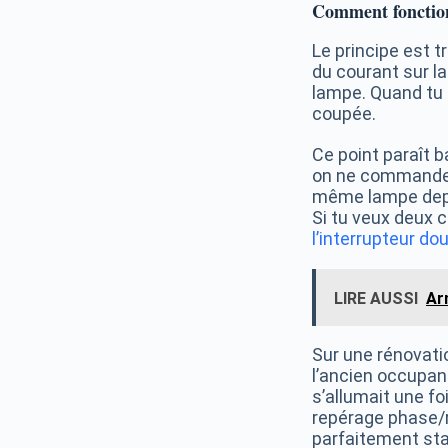
Comment fonction
Le principe est t
du courant sur la
lampe. Quand tu 
coupée.
Ce point paraît 
on ne commande qu
même lampe depui
Si tu veux deux c
l’interrupteur do
LIRE AUSSI
Ar
Sur une rénovatio
l’ancien occupant
s’allumait une f
repérage phase/r
parfaitement sta