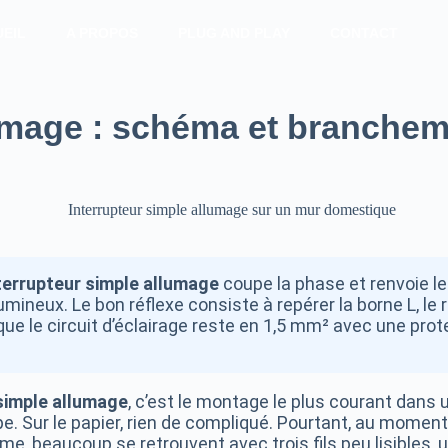
EIL
A PROPOS
PLUG AND PLAY
CONTACT
lumage : schéma et branche
terrupteur simple allumage
coupe la phase et renvoie le
umineux. Le bon réflexe consiste à repérer la borne L, le 
 que le circuit d’éclairage reste en 1,5 mm² avec une prot
simple allumage
, c’est le montage le plus courant dans
e. Sur le papier, rien de compliqué. Pourtant, au momen
e, beaucoup se retrouvent avec trois fils peu lisibles, 