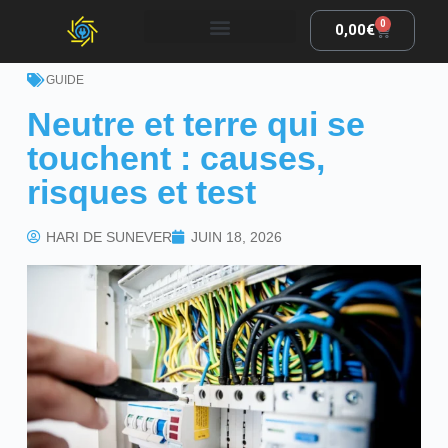
0
0,00
€
GUIDE
Neutre et terre qui se
touchent : causes,
risques et test
HARI DE SUNEVER
JUIN 18, 2026